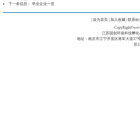
下一条信息：
毕业企业一览
|
设为首页
|
加入收藏
|
联系站
CopyRight©www.g
江苏国创环保科技孵化
地址：南京市江宁开发区将军大道37号翠屏科创
苏公