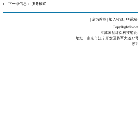
下一条信息：
服务模式
|
设为首页
|
加入收藏
|
联系站
CopyRight©www.g
江苏国创环保科技孵化
地址：南京市江宁开发区将军大道37号翠屏科创
苏公