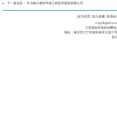
下一条信息：
中冶南方都市环保工程技术股份有限公司
|
设为首页
|
加入收藏
|
联系站
CopyRight©www.g
江苏国创环保科技孵化
地址：南京市江宁开发区将军大道37号翠屏科创
苏公